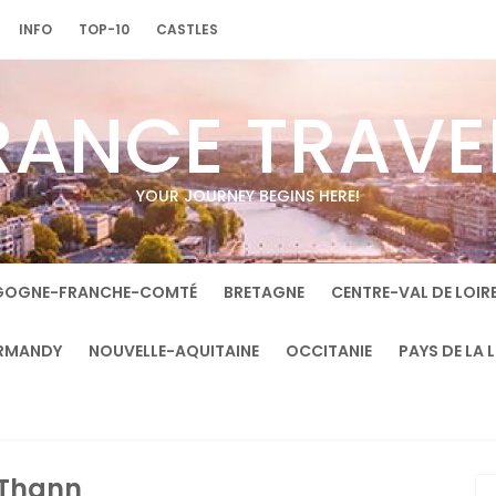
INFO
TOP-10
CASTLES
RANCE TRAVE
YOUR JOURNEY BEGINS HERE!
GOGNE-FRANCHE-COMTÉ
BRETAGNE
CENTRE-VAL DE LOIR
RMANDY
NOUVELLE-AQUITAINE
OCCITANIE
PAYS DE LA 
Thann