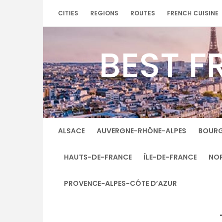
Skip
CITIES
REGIONS
ROUTES
FRENCH CUISINE
to
content
BEST F
ALSACE
AUVERGNE-RHÔNE-ALPES
BOUR
HAUTS-DE-FRANCE
ÎLE-DE-FRANCE
NO
PROVENCE-ALPES-CÔTE D’AZUR